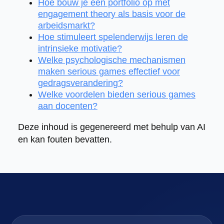
Hoe bouw je een portfolio op met
engagement theory als basis voor de
arbeidsmarkt?
Hoe stimuleert spelenderwijs leren de
intrinsieke motivatie?
Welke psychologische mechanismen
maken serious games effectief voor
gedragsverandering?
Welke voordelen bieden serious games
aan docenten?
Deze inhoud is gegenereerd met behulp van AI
en kan fouten bevatten.