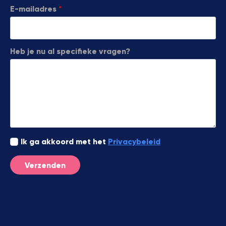
E-mailadres
*
Heb je nu al specifieke vragen?
Ik
Ik ga akkoord met het
Privacybeleid
ga
akkoord
Verzenden
met
het
Privacybeleid
*