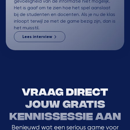
gevoeligheid van de informatie niet mogelijk.
Het is gaaf om te zien hoe het spel aanslaat
bij de studenten en docenten. Als je nu de klas
inloopt terwijl ze met de game bezig zijn, dan is
het muisstil.
Lees interview
Vraag direct
jouw gratis
kennissessie aan
Benieuwd wat een serious game voor