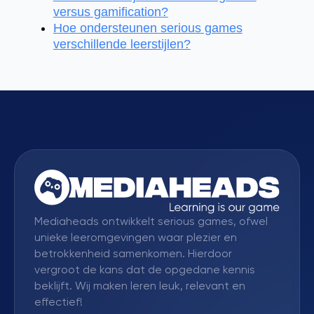
versus gamification?
Hoe ondersteunen serious games
verschillende leerstijlen?
Mediaheads ontwikkelt serious games, ofwel
unieke leeromgevingen waar plezier en
betrokkenheid samenkomen. Hierdoor
vergroot de kans dat de opgedane kennis
beklijft. Wij maken leren leuk, relevant en
effectief!