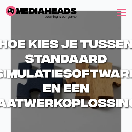
Hoe kies je tusse
standaard
simulatiesoftwar
en een
aatwerkoplossin