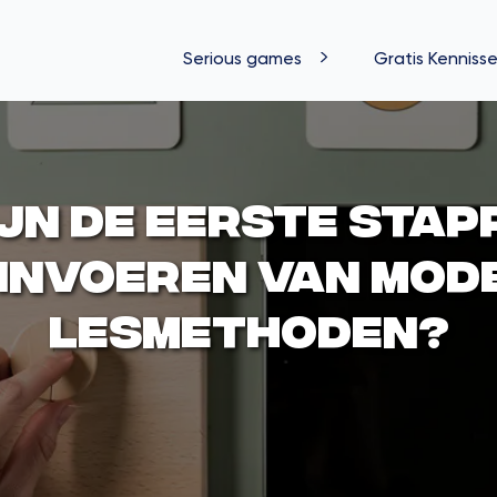
Serious games
Gratis Kennisse
jn de eerste stap
 invoeren van mod
lesmethoden?