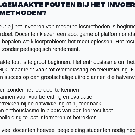
lgemaakte fouten bij het invoe
smethoden?
t bij het invoeren van moderne lesmethoden is beginne
erdoel. Docenten kiezen een app, game of platform omdat 
te bepalen welk leerprobleem het moet oplossen. Het resu
ng zonder pedagogisch rendement.
te fout is te groot beginnen. Het enthousiasme om het 
ijk, maar leidt vaak tot overbelasting en teleurstelling. Kl
en succes op dan grootschalige uitrolplannen die halver
n zonder het leerdoel te kennen
plannen voor voorbereiding en evaluatie
trekken bij de ontwikkeling of bij feedback
 enthousiasme in plaats van aan leerresultaat
olleiding te laat informeren of betrekken
n veel docenten hoeveel begeleiding studenten nodig he