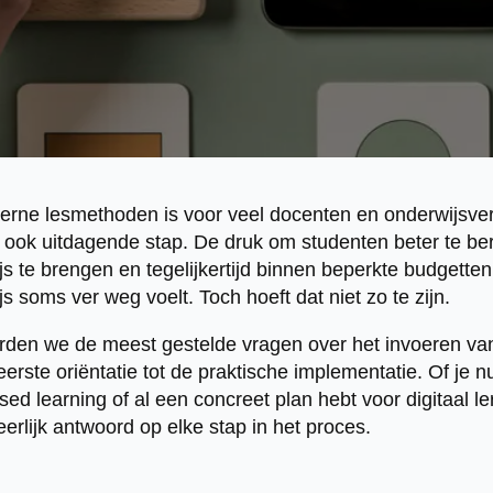
erne lesmethoden is voor veel docenten en onderwijsve
ok uitdagende stap. De druk om studenten beter te bere
ijs te brengen en tegelijkertijd binnen beperkte budgette
js soms ver weg voelt. Toch hoeft dat niet zo te zijn.
oorden we de meest gestelde vragen over het invoeren v
rste oriëntatie tot de praktische implementatie. Of je nu
 learning of al een concreet plan hebt voor digitaal ler
eerlijk antwoord op elke stap in het proces.