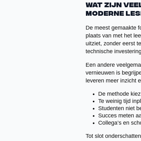
Wat zijn vee
moderne le
De meest gemaakte fou
plaats van met het le
uitziet, zonder eerst 
technische investeri
Een andere veelgemaak
vernieuwen is begrijpel
leveren meer inzicht 
De methode kieze
Te weinig tijd in
Studenten niet be
Succes meten aan
Collega’s en scho
Tot slot onderschatte