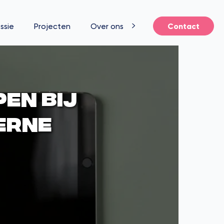
ssie
Projecten
Over ons
Contact
pen bij
erne