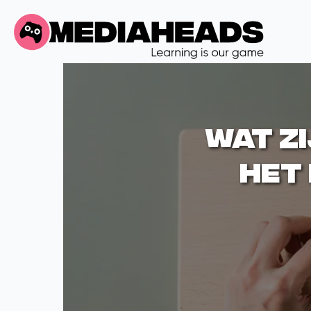
Wat zi
het