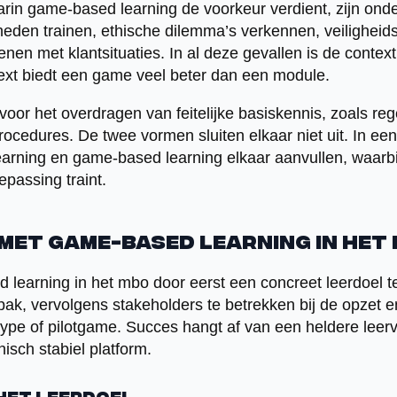
arin game-based learning de voorkeur verdient, zijn ond
den trainen, ethische dilemma’s verkennen, veiligheidsp
enen met klantsituaties. In al deze gevallen is de context
ntext biedt een game veel beter dan een module.
l voor het overdragen van feitelijke basiskennis, zoals re
procedures. De twee vormen sluiten elkaar niet uit. In e
learning en game-based learning elkaar aanvullen, waarbi
passing traint.
 met game-based learning in het
learning in het mbo door eerst een concreet leerdoel te
ak, vervolgens stakeholders te betrekken bij de opzet e
type of pilotgame. Succes hangt af van een heldere leerv
isch stabiel platform.