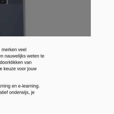
h merken veel
en nauwelijks weten te
 doorklikken van
te keuze voor jouw
ning en e-learning.
tief onderwijs, je