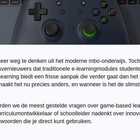
t meer weg te denken uit het moderne mbo-onderwijs. Toc
vernieuwers dat traditionele e-learningmodules student
arning biedt een frisse aanpak die verder gaat dan het
akt het nu precies anders, en wanneer is het de slims
oorden we de meest gestelde vragen over game-based lear
urriculumontwikkelaar of schoolleider nadenkt over innova
twoorden die je direct kunt gebruiken.