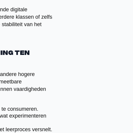
nde digitale
rdere klassen of zelfs
tabiliteit van het
ing ten
r andere hogere
n meetbare
kunnen vaardigheden
f te consumeren.
wat experimenteren
t leerproces versnelt.