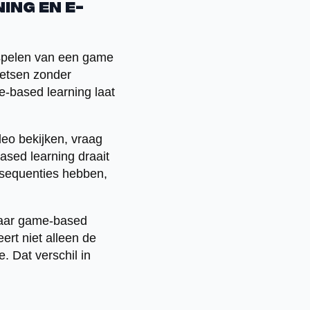
ing en e-
 spelen van een game
toetsen zonder
me-based learning laat
deo bekijken, vraag
sed learning draait
onsequenties hebben,
 maar game-based
eert niet alleen de
. Dat verschil in