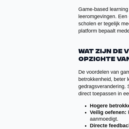
Game-based learning w
leeromgevingen. Een g
scholen er tegelijk me
platform bepaalt mede
Wat zijn de
opzichte va
De voordelen van game
betrokkenheid, beter l
gedragsverandering. 
direct toepassen in e
Hogere betrokk
Veilig oefenen:
F
aanmoedigt.
Directe feedbac