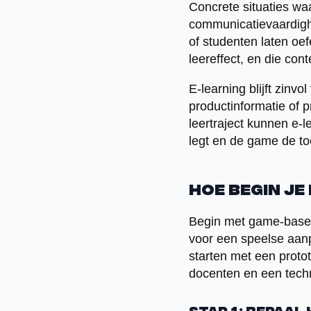
Concrete situaties wa
communicatievaardighe
of studenten laten oef
leereffect, en die co
E-learning blijft zinvo
productinformatie of 
leertraject kunnen e-
legt en de game de toe
Hoe begin je
Begin met game-based 
voor een speelse aanp
starten met een proto
docenten en een techn