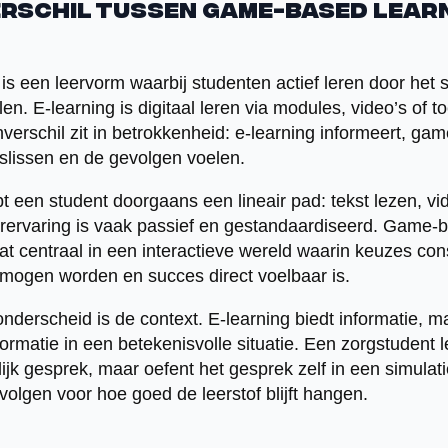
erschil tussen game-based learn
s een leervorm waarbij studenten actief leren door het
len. E-learning is digitaal leren via modules, video’s of 
nverschil zit in betrokkenheid: e-learning informeert, ga
slissen en de gevolgen voelen.
pt een student doorgaans een lineair pad: tekst lezen, vi
ervaring is vaak passief en gestandaardiseerd. Game-ba
aat centraal in een interactieve wereld waarin keuzes c
 mogen worden en succes direct voelbaar is.
onderscheid is de context. E-learning biedt informatie,
formatie in een betekenisvolle situatie. Een zorgstudent l
ijk gesprek, maar oefent het gesprek zelf in een simulatie
olgen voor hoe goed de leerstof blijft hangen.