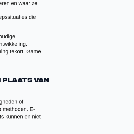
neren en waar ze
pssituaties die
voudige
twikkeling,
ning tekort. Game-
n plaats van
igheden of
le methoden. E-
ets kunnen en niet