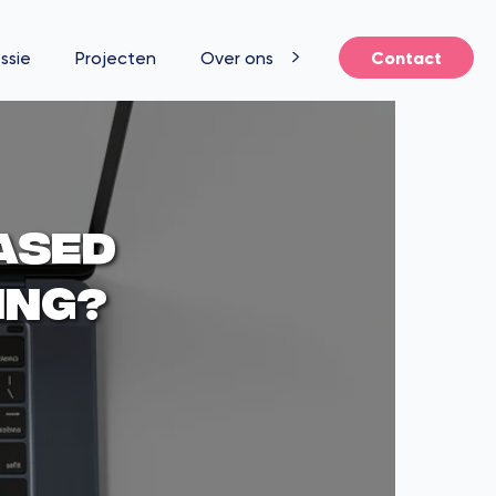
ssie
Projecten
Over ons
Contact
ased
ing?