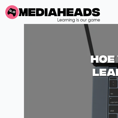
Hoe
lea