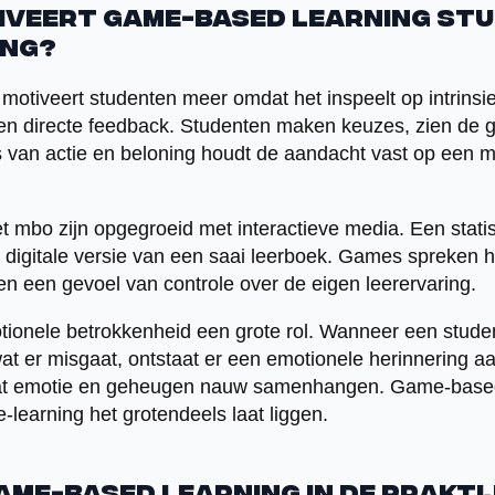
veert game-based learning st
ing?
otiveert studenten meer omdat het inspeelt op intrinsie
en directe feedback. Studenten maken keuzes, zien de g
s van actie en beloning houdt de aandacht vast op een m
t mbo zijn opgegroeid met interactieve media. Een stat
n digitale versie van een saai leerboek. Games spreken h
en een gevoel van controle over de eigen leerervaring.
tionele betrokkenheid een grote rol. Wanneer een stude
at er misgaat, ontstaat er een emotionele herinnering a
 dat emotie en geheugen nauw samenhangen. Game-based
l e-learning het grotendeels laat liggen.