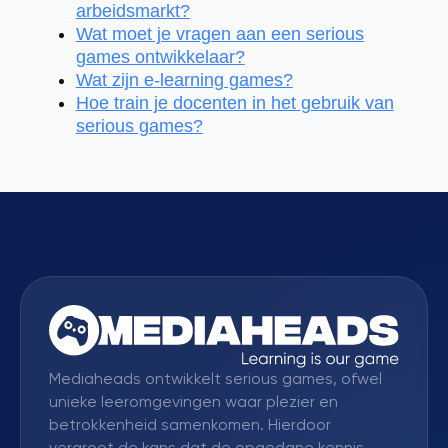
arbeidsmarkt?
Wat moet je vragen aan een serious
games ontwikkelaar?
Wat zijn e-learning games?
Hoe train je docenten in het gebruik van
serious games?
Mediaheads ontwikkelt serious games, ofwel
unieke leeromgevingen waar plezier en
betrokkenheid samenkomen. Hierdoor
vergroot de kans dat de opgedane kennis