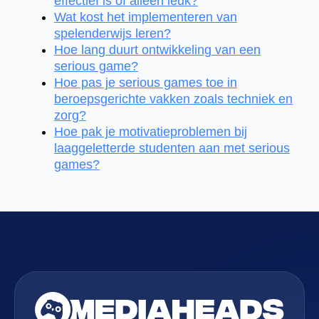
effectief is of alleen leuk?
Wat kost het implementeren van
spelenderwijs leren?
Hoe lang duurt ontwikkeling van een
serious game?
Hoe pas je serious games toe in
beroepsgerichte vakken zoals techniek en
zorg?
Hoe pak je motivatieproblemen bij
laaggeletterde studenten aan met serious
games?