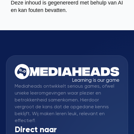
Deze inhoud is gegenereerd met behulp van AI
en kan fouten bevatten.
Mediaheads ontwikkelt serious games, ofwel
unieke leeromgevingen waar plezier en
betrokkenheid samenkomen. Hierdoor
vergroot de kans dat de opgedane kennis
beklijft. Wij maken leren leuk, relevant en
effectief!
Direct naar