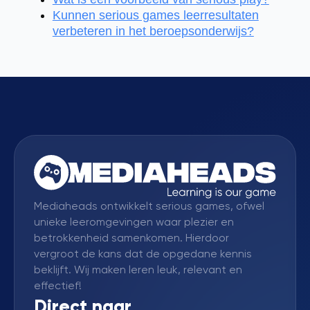
Kunnen serious games leerresultaten
verbeteren in het beroepsonderwijs?
Mediaheads ontwikkelt serious games, ofwel
unieke leeromgevingen waar plezier en
betrokkenheid samenkomen. Hierdoor
vergroot de kans dat de opgedane kennis
beklijft. Wij maken leren leuk, relevant en
effectief!
Direct naar