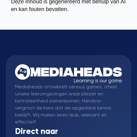
Deze inhoud is gegenereerd met behulp van AI
en kan fouten bevatten.
Mediaheads ontwikkelt serious games, ofwel
unieke leeromgevingen waar plezier en
betrokkenheid samenkomen. Hierdoor
vergroot de kans dat de opgedane kennis
beklijft. Wij maken leren leuk, relevant en
effectief!
Direct naar