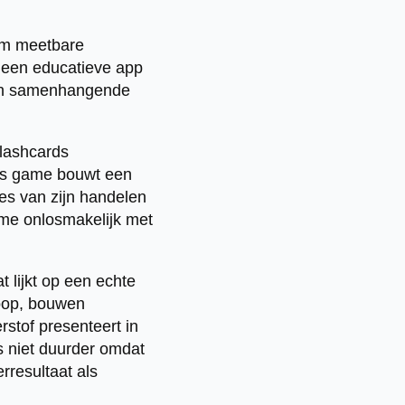
 om meetbare
l een educatieve app
 een samenhangende
flashcards
ious game bouwt een
es van zijn handelen
ame onlosmakelijk met
 lijkt op een echte
loop, bouwen
rstof presenteert in
s niet duurder omdat
rresultaat als