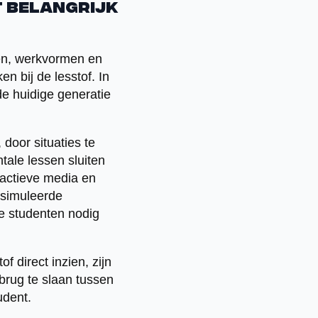
t belangrijk
ten, werkvormen en
n bij de lesstof. In
e huidige generatie
door situaties te
tale lessen sluiten
ractieve media en
simuleerde
ie studenten nodig
f direct inzien, zijn
brug te slaan tussen
udent.