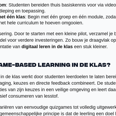
oom
: Studenten bereiden thuis basiskennis voor via video o
dieping en toepassing.
met één klas
: Begin met één groep en één module, zodat
 het hele curriculum te hoeven omgooien.
sering. Door te starten met een kleine pilot, verzamel je 
ddel voor verdere investeringen. Zo bouw je draagvlak o
ntatie van
digitaal leren in de klas
een stuk kleiner.
ame-based learning in de klas?
n de klas werkt door studenten leerdoelen te laten bere
aging, keuzes en directe feedback combineert. De student
ies van zijn keuzes in een veilige omgeving en leert daa
ssief consumeren van lesstof.
 variëren van eenvoudige quizgames tot volledig uitgewer
gemeenschappelijke principe is dat de leerling een doel 