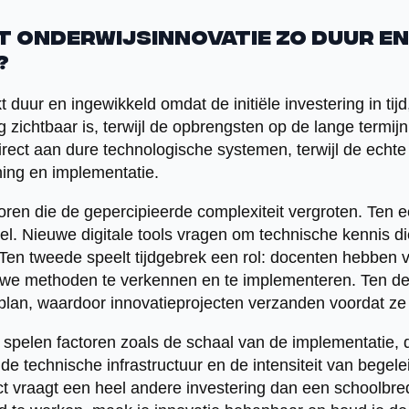
t onderwijsinnovatie zo duur en
?
kt duur en ingewikkeld omdat de initiële investering in tij
 zichtbaar is, terwijl de opbrengsten op de lange termijn
direct aan dure technologische systemen, terwijl de echt
nning en implementatie.
toren die de gepercipieerde complexiteit vergroten. Ten e
l. Nieuwe digitale tools vragen om technische kennis die
 Ten tweede speelt tijdgebrek een rol: docenten hebben v
uwe methoden te verkennen en te implementeren. Ten de
plan, waardoor innovatieprojecten verzanden voordat z
, spelen factoren zoals de schaal van de implementatie,
e technische infrastructuur en de intensiteit van begele
ect vraagt een heel andere investering dan een schoolbrede