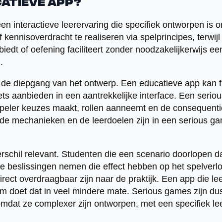
atieve app?
en interactieve leerervaring die specifiek ontworpen is
kennisoverdracht te realiseren via spelprincipes, terwij
nbiedt of oefening faciliteert zonder noodzakelijkerwijs
.
n de diepgang van het ontwerp. Een educatieve app kan 
toets aanbieden in een aantrekkelijke interface. Een ser
peler keuzes maakt, rollen aanneemt en de consequenti
f, de mechanieken en de leerdoelen zijn in een serious g
rschil relevant. Studenten die een scenario doorlopen dat
 ze beslissingen nemen die effect hebben op het spelver
rect overdraagbaar zijn naar de praktijk. Een app die lee
rm doet dat in veel mindere mate. Serious games zijn du
omdat ze complexer zijn ontworpen, met een specifiek lee