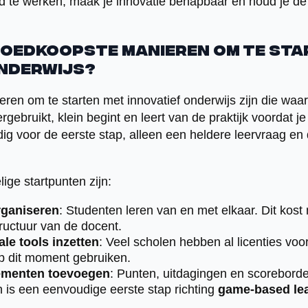
 te werken, maak je innovatie behapbaar en houd je de 
 goedkoopste manieren om te st
onderwijs?
en om te starten met innovatief onderwijs zijn die waar
gebruikt, klein begint en leert van de praktijk voordat je
ig voor de eerste stap, alleen een heldere leervraag en
ige startpunten zijn:
rganiseren
: Studenten leren van en met elkaar. Dit kost 
uctuur van de docent.
le tools inzetten
: Veel scholen hebben al licenties voo
p dit moment gebruiken.
ementen toevoegen
: Punten, uitdagingen en scorebord
 is een eenvoudige eerste stap richting
game-based le