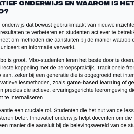
atief onderwijs en waarom is he
o?
is onderwijs dat bewust gebruikmaakt van nieuwe inzich
esultaten te verbeteren en studenten actiever te betrekke
reet om methoden die aansluiten bij de manier waarop d
uniceert en informatie verwerkt.
o is groot. Mbo-studenten leren het beste door te doen, 
recte koppeling met de beroepspraktijk. Traditionele fron
 aan, zeker bij een generatie die is opgegroeid met inte
ovatieve lesmethoden, zoals
game-based learning
of ge
den precies die actieve, ervaringsgerichte leeromgeving d
 te internaliseren.
antie een cruciale rol. Studenten die het nut van de lessto
teren beter. Innovatief onderwijs helpt docenten om die 
 een manier die aansluit bij de belevingswereld van de st