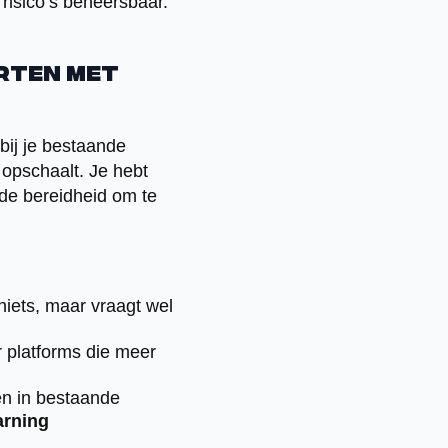
risico’s beheersbaar.
arten met
bij je bestaande
 opschaalt. Je hebt
 de bereidheid om te
niets, maar vraagt wel
r platforms die meer
en in bestaande
arning