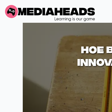
Hoe 
innov