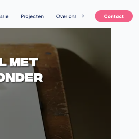
ssie
Projecten
Over ons
Contact
l met
zonder