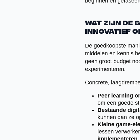
beginnen en gefaseerd
Wat zijn de
innovatief 
De goedkoopste manier
middelen en kennis her
geen groot budget nod
experimenteren.
Concrete, laagdrempel
Peer learning o
om een goede str
Bestaande digita
kunnen dan ze o
Kleine game-el
lessen verwerken
implementeren
.