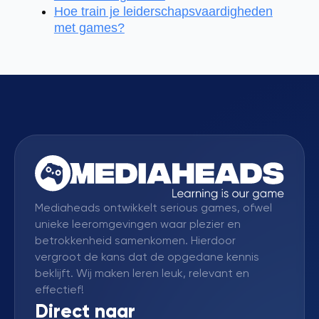
Hoe train je leiderschapsvaardigheden
met games?
Mediaheads ontwikkelt serious games, ofwel
unieke leeromgevingen waar plezier en
betrokkenheid samenkomen. Hierdoor
vergroot de kans dat de opgedane kennis
beklijft. Wij maken leren leuk, relevant en
effectief!
Direct naar