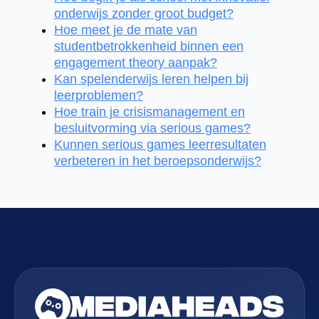
onderwijs zonder groot budget?
Hoe meet je de mate van
studentbetrokkenheid binnen een
engagement theory aanpak?
Kan spelenderwijs leren helpen bij
leerproblemen?
Hoe train je crisismanagement en
besluitvorming via serious games?
Kunnen serious games leerresultaten
verbeteren in het beroepsonderwijs?