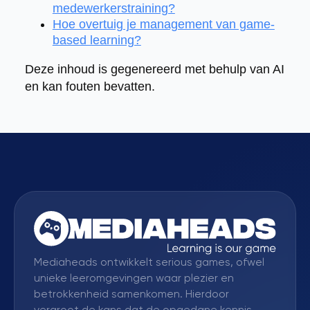
medewerkerstraining?
Hoe overtuig je management van game-
based learning?
Deze inhoud is gegenereerd met behulp van AI
en kan fouten bevatten.
Mediaheads ontwikkelt serious games, ofwel
unieke leeromgevingen waar plezier en
betrokkenheid samenkomen. Hierdoor
vergroot de kans dat de opgedane kennis