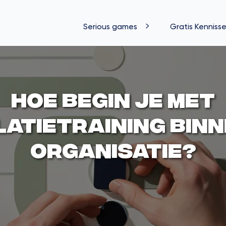
Serious games
Gratis Kennisse
Hoe begin je met
latietraining binn
organisatie?