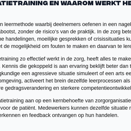
atietraining en waarom werkt he
een leermethode waarbij deelnemers oefenen in een nag
bootst, zonder de risico’s van de praktijk. In de zorg bete
handelingen, moeilijke gesprekken of crisissituaties k
met de mogelijkheid om fouten te maken en daarvan te ler
training zo effectief werkt in de zorg, heeft alles te ma
ennis die gekoppeld is aan ervaring beklijft beter dan t
undige een agressieve situatie simuleert of een arts 
 omgeving, activeert het brein dezelfde leerprocessen als 
lere gedragsverandering en sterkere competentieontwikkel
atietraining aan op een kernbehoefte van zorgorganisati
 voor de patiënt. Medewerkers kunnen dezelfde situatie
 verkennen en feedback ontvangen op hun handelen.