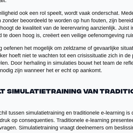
lt.
iligheid ook een rol speelt, wordt vaak onderschat. Me
zonder beoordeeld te worden op hun fouten, zijn berei
rhoogt de kwaliteit van de leerervaring aanzienlijk. Juist
d te doen hoog is, creëert een veilige oefenomgeving rui
g oefenen het mogelijk om zeldzame of gevaarlijke situat
r hoeft niet te wachten tot een crisissituatie zich in de
len. Door herhaling in simulaties bouwt het team de refl
 nodig zijn wanneer het er echt op aankomt.
t simulatietraining van traditi
chil tussen simulatietraining en traditionele e-learning i
nadruk op consequenties. Traditionele e-learning presentee
ragen. Simulatietraining vraagt deelnemers om besliss