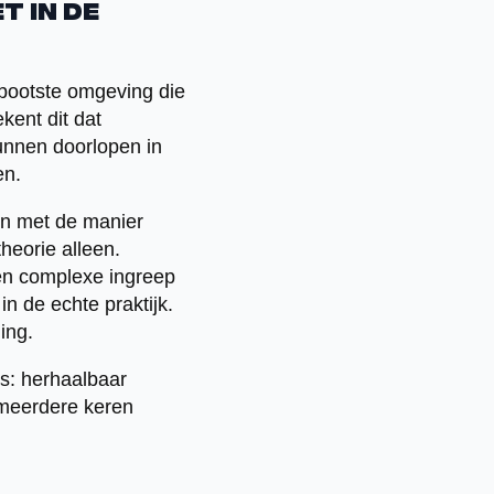
t in de
ebootste omgeving die
kent dit dat
unnen doorlopen in
en.
ken met de manier
heorie alleen.
een complexe ingreep
in de echte praktijk.
ing.
es: herhaalbaar
 meerdere keren