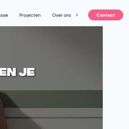
ssie
Projecten
Over ons
Contact
en je