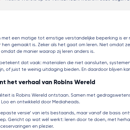
 met een matige tot ernstige verstandelijke beperking is er
 hen gemaakt is. Zeker als het gaat om leren. Niet omdat ze
omdat de manier waarop zij leren anders is.
k betekent dat vaak: materialen die niet aansluiten, systemen
jn, of juist te weinig uitdaging bieden. En daardoor blijven ka
nt het verhaal van Robins Wereld
ealiteit is Robins Wereld ontstaan. Samen met gedragswete
n Loo en ontwikkeld door Mediaheads.
ngepaste versie’ van iets bestaands, maar vanaf de basis on
p. Gericht op wat wél werkt: leren door te doen, met herhal
cceservaringen en plezier.