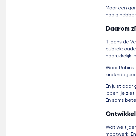
Maar een gam
nodig hebben
Daarom zi
Tijdens de V
publiek: oude
nadrukkelijk i
Waar Robins 
kinderdagcent
En juist daa
lopen, je zie
En soms bete
Ontwikkel
Wat we tijde
maatwerk. En 