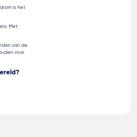
arom is het
ers. Met
orden van de
houden voor
Wereld?