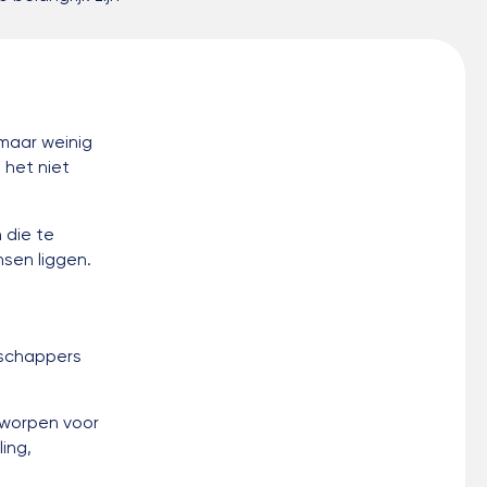
 maar weinig
 het niet
 die te
nsen liggen.
nschappers
tworpen voor
ing,