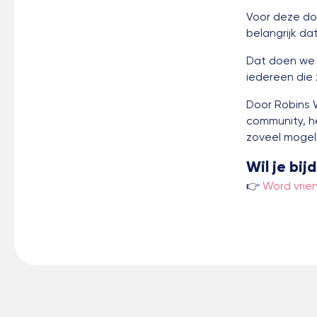
Voor deze do
belangrijk dat
Dat doen we 
iedereen die z
Door Robins 
community, h
zoveel mogeli
Wil je bi
👉
Word vrie