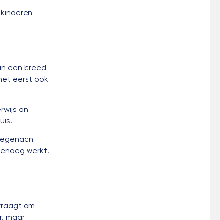
 kinderen
an een breed
 het eerst ook
rwijs en
uis.
 tegenaan
 genoeg werkt.
vraagt om
r, maar