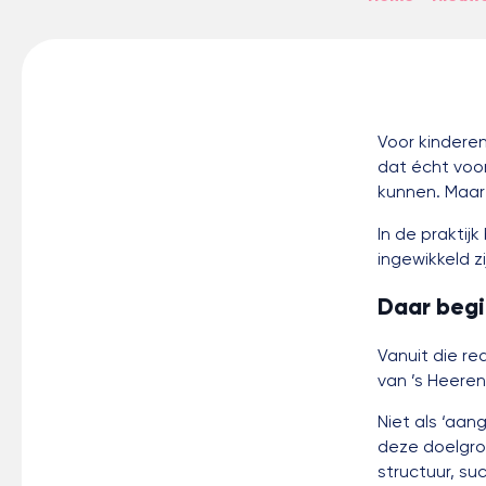
Voor kinderen
dat écht voor
kunnen. Maar 
In de praktij
ingewikkeld zi
Daar begi
Vanuit die r
van ’s Heere
Niet als ‘aa
deze doelgroe
structuur, su