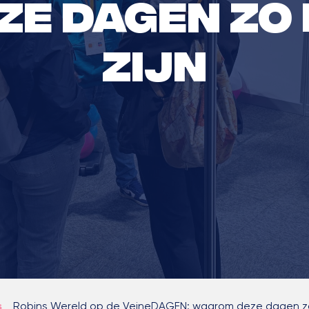
e dagen zo
zijn
s
>
Robins Wereld op de VeineDAGEN: waarom deze dagen zo b