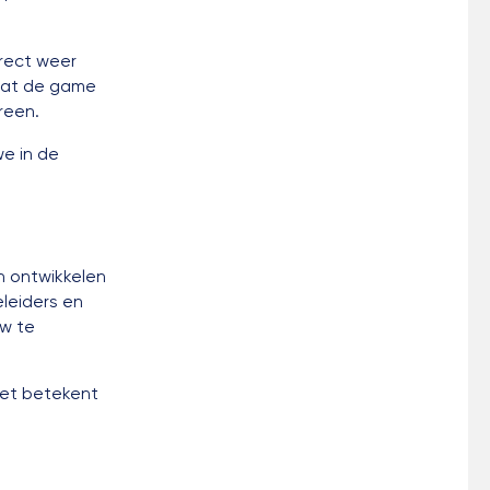
rect weer
dat de game
reen.
we in de
in ontwikkelen
leiders en
uw te
het betekent