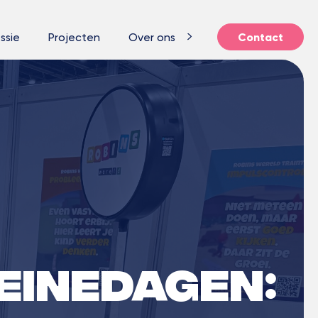
ssie
Projecten
Over ons
Contact
eineDAGEN: