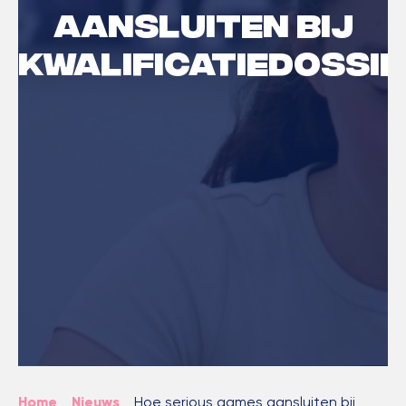
aansluiten bij
kwalificatiedossi
Home
Nieuws
>
>
Hoe serious games aansluiten bij