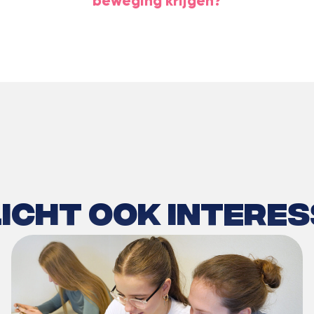
beweging krijgen?
icht ook intere