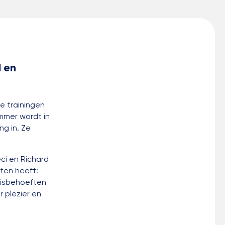
d en
le trainingen
ummer wordt in
g in. Ze
ci en Richard
ten heeft:
sisbehoeften
 plezier en