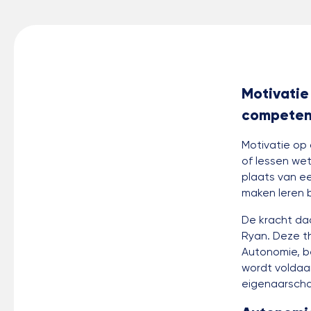
Motivatie
competen
Motivatie op 
of lessen wet
plaats van e
maken leren b
De kracht da
Ryan. Deze t
Autonomie, b
wordt voldaa
eigenaarscha