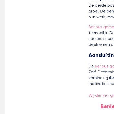
De derde bas
groei. De be
hun werk, maa
Serious gam
te moeilijk. 
spelers succ
deelnemen a
Aansluiti
De
serious g
Zelf-Determin
verbinding (b
motivatie, me
Wij denken 
Benie