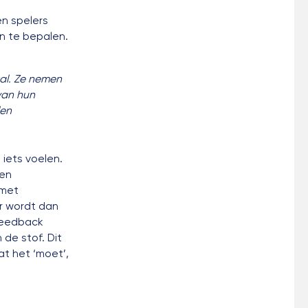
en spelers
n te bepalen.
al. Ze nemen
van hun
len
iets voelen.
een
 met
er wordt dan
 feedback
de stof. Dit
at het ‘moet’,