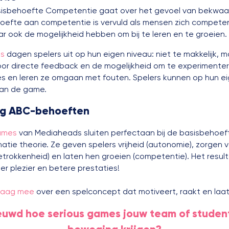
isbehoefte Competentie gaat over het gevoel van bekwa
hoefte aan competentie is vervuld als mensen zich competen
r ook de mogelijkheid hebben om bij te leren en te groeien
es
dagen spelers uit op hun eigen niveau: niet te makkelijk, m
Door directe feedback en de mogelijkheid om te experimente
es en leren ze omgaan met fouten. Spelers kunnen op hun 
an de game.
ng ABC-behoeften
ames
van Mediaheads sluiten perfectaan bij de basisbehoef
atie theorie. Ze geven spelers vrijheid (autonomie), zorgen 
etrokkenheid) en laten hen groeien (competentie). Het resul
er plezier en betere prestaties!
graag mee
over een spelconcept dat motiveert, raakt en laa
uwd hoe serious games jouw team of studen