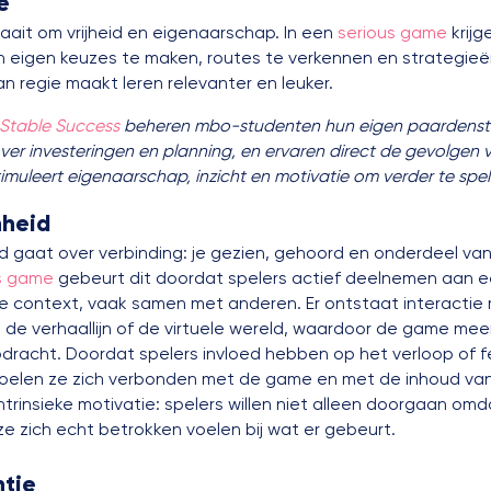
e
aait om vrijheid en eigenaarschap. In een
serious game
krijg
n eigen keuzes te maken, routes te verkennen en strategieë
n regie maakt leren relevanter en leuker.
Stable Success
beheren mbo-studenten hun eigen paardenst
over investeringen en planning, en ervaren direct de gevolgen 
timuleert eigenaarschap, inzicht en motivatie om verder te spe
nheid
 gaat over verbinding: je gezien, gehoord en onderdeel van 
s game
gebeurt dit doordat spelers actief deelnemen aan 
le context, vaak samen met anderen. Er ontstaat interactie
 de verhaallijn of de virtuele wereld, waardoor de game me
pdracht. Doordat spelers invloed hebben op het verloop of
oelen ze zich verbonden met de game en met de inhoud van 
ntrinsieke motivatie: spelers willen niet alleen doorgaan omd
e zich echt betrokken voelen bij wat er gebeurt.
tie