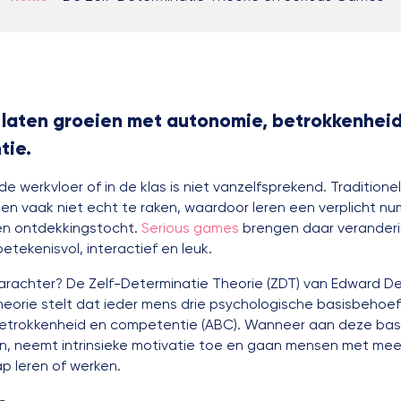
 laten groeien met autonomie, betrokkenhei
tie.
de werkvloer of in de klas is niet vanzelfsprekend. Traditione
en vaak niet echt te raken, waardoor leren een verplicht n
en ontdekkingstocht.
Serious games
brengen daar veranderin
etekenisvol, interactief en leuk.
arachter? De Zelf-Determinatie Theorie (ZDT) van Edward De
heorie stelt dat ieder mens drie psychologische basisbehoef
etrokkenheid en competentie (ABC). Wanneer aan deze ba
n, neemt intrinsieke motivatie toe en gaan mensen met meer
p leren of werken.