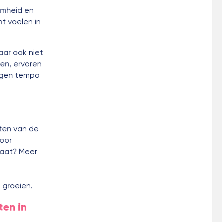
amheid en
t voelen in
.
aar ook niet
ren, ervaren
eigen tempo
ten van de
voor
taat? Meer
t groeien.
ten in