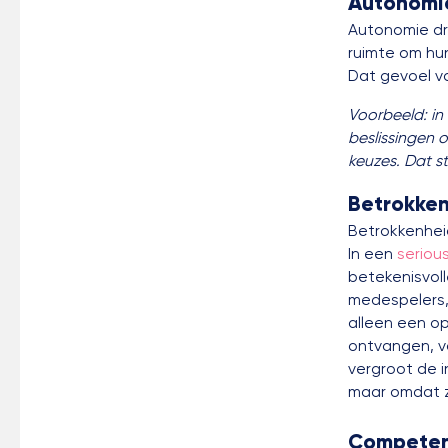
Autonomi
Autonomie dr
ruimte om hu
Dat gevoel va
Voorbeeld: in
beslissingen 
keuzes. Dat s
Betrokke
Betrokkenheid
In een
seriou
betekenisvol
medespelers,
alleen een o
ontvangen, v
vergroot de i
maar omdat z
Competen