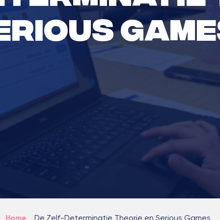
erious Gam
Home
>
De Zelf-Determinatie Theorie en Serious Games