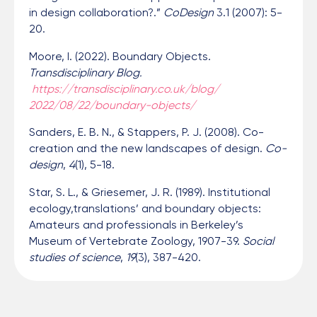
in design collaboration?.”
CoDesign
3.1 (2007): 5-
20.
Moore, I. (2022). Boundary Objects.
Transdisciplinary Blog.
https://transdisciplinary.co.uk/blog/
2022/08/22/boundary-objects/
Sanders, E. B. N., & Stappers, P. J. (2008). Co-
creation and the new landscapes of design.
Co-
design
,
4
(1), 5-18.
Star, S. L., & Griesemer, J. R. (1989). Institutional
ecology,translations’ and boundary objects:
Amateurs and professionals in Berkeley’s
Museum of Vertebrate Zoology, 1907-39.
Social
studies of science
,
19
(3), 387-420.