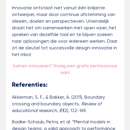
Innovatie ontstaat niet vanuit één briljante
ontwerper, maar door continue afstemming van
ideeën, doelen en perspectieven. Uiteindelijk
draait het om samenwerken met open vizier, het
spreken van dezelfde taal en te blijven zoeken
naar oplossingen die voor iedereen werken. Daar
zit de sleutel tot succesvolle design-innovatie in
het mbo!
Samen innoveren? Vraag een gratis kennissessie
aan!
Referenties:
Akkerman, S. F., & Bakker, A. (2011). Boundary
crossing and boundary objects.
Review of
educational research
,
81
(2), 132-169.
Badke-Schaub, Petra, et al. “Mental models in
design teams: a valid approach to performance