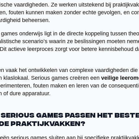
sche vaardigheden. Ze werken uitstekend bij praktijkv
doen, fouten kunnen maken zonder echte gevolgen, en com
ardigheid beheersen.
games onderwijs ligt in de directe koppeling tussen theor
listische scenario’s waarin ze beslissingen moeten nem
 Dit actieve leerproces zorgt voor betere kennisbehoud da
en vaak het ontwikkelen van complexe vaardigheden die m
en klaslokaal. Serious games creëren een
veilige leero
rimenteren, fouten maken en leren van de consequentie
n of dure apparatuur.
serious games passen het beste
de praktijkvakken?
ieën serious games sluiten aan bij specifieke praktijkva