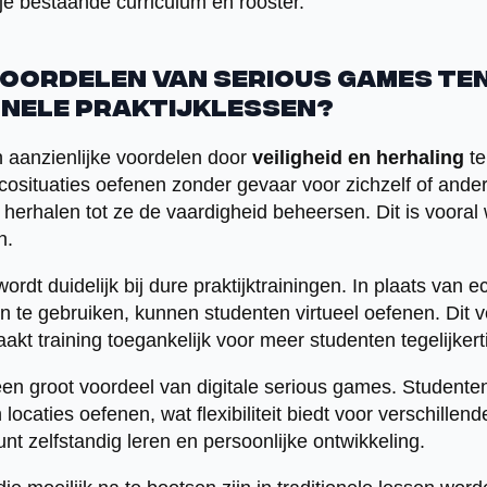
je bestaande curriculum en rooster.
voordelen van serious games te
onele praktijklessen?
 aanzienlijke voordelen door
veiligheid en herhaling
te
cosituaties oefenen zonder gevaar voor zichzelf of and
herhalen tot ze de vaardigheid beheersen. Dit is vooral 
n.
wordt duidelijk bij dure praktijktrainingen. In plaats van e
n te gebruiken, kunnen studenten virtueel oefenen. Dit 
kt training toegankelijk voor meer studenten tegelijkerti
een groot voordeel van digitale serious games. Student
 locaties oefenen, wat flexibiliteit biedt voor verschille
unt zelfstandig leren en persoonlijke ontwikkeling.