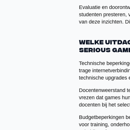
Evaluatie en doorontw
studenten presteren,
van deze inzichten. Di
Welke uitdag
serious gam
Technische beperkinge
trage internetverbind
technische upgrades 
Docentenweerstand teg
vrezen dat games hun 
docenten bij het sele
Budgetbeperkingen be
voor training, onderh