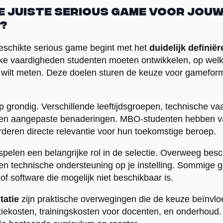
de juiste serious game voor jou
?
eschikte serious game begint met het
duidelijk definië
ke vaardigheden studenten moeten ontwikkelen, op welk
 wilt meten. Deze doelen sturen de keuze voor gamefor
p grondig. Verschillende leeftijdsgroepen, technische v
sen aangepaste benaderingen. MBO-studenten hebben v
deren directe relevantie voor hun toekomstige beroep.
spelen een belangrijke rol in de selectie. Overweeg bes
 en technische ondersteuning op je instelling. Sommige
of software die mogelijk niet beschikbaar is.
tatie
zijn praktische overwegingen die de keuze beïnvl
tiekosten, trainingskosten voor docenten, en onderhou