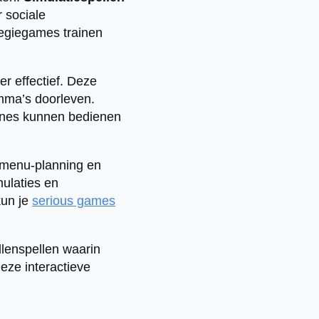
 sociale
egiegames trainen
r effectief. Deze
mma’s doorleven.
hines kunnen bedienen
, menu-planning en
ulaties en
kun je
serious games
llenspellen waarin
eze interactieve