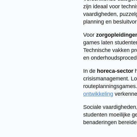
zijn ideaal voor techn
vaardigheden, puzzel
planning en besluitvo
Voor
zorgopleidinge
games laten studente
Technische vakken pr
en onderhoudsproced
In de
horeca-sector
h
crisismanagement. Log
routeplanningsgames. 
ontwikkeling
verkenne
Sociale vaardigheden, 
studenten moeilijke g
benaderingen bereiden