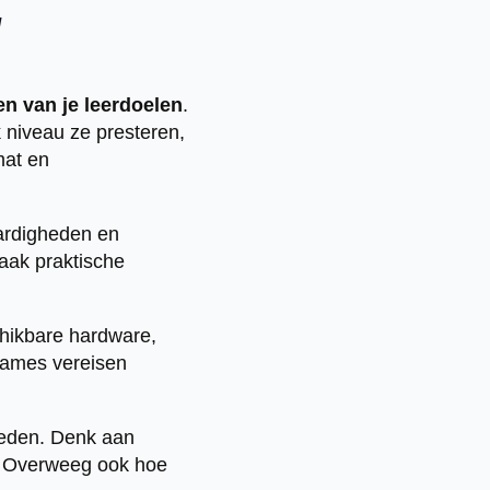
w
ren van je leerdoelen
.
 niveau ze presteren,
mat en
aardigheden en
aak praktische
chikbare hardware,
 games vereisen
oeden. Denk aan
d. Overweeg ook hoe