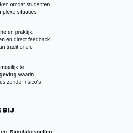
akken omdat studenten
plexe situaties
ie en praktijk.
en en direct feedback
n traditionele
oeilijk te
mgeving
waarin
s zonder risico’s
 bij
kken.
Simulatiespellen