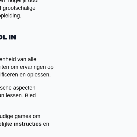
den mogelijk door
 grootschalige
pleiding.
l in
enheid van alle
enten om ervaringen op
tificeren en oplossen.
nische aspecten
un lessen. Bied
voudige games om
lijke instructies
en