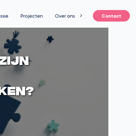
ssie
Projecten
Over ons
Contact
zijn
ken?