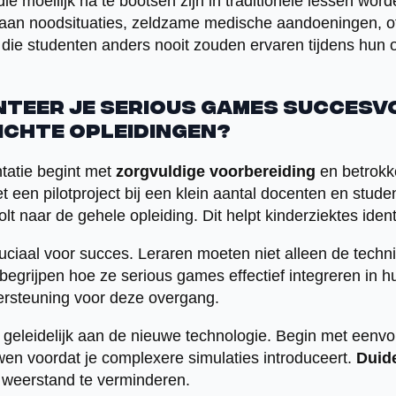
e moeilijk na te bootsen zijn in traditionele lessen wor
aan noodsituaties, zeldzame medische aandoeningen, of
 die studenten anders nooit zouden ervaren tijdens hun o
nteer je serious games succesvo
ichte opleidingen?
tatie begint met
zorgvuldige voorbereiding
en betrokk
t een pilotproject bij een klein aantal docenten en stud
rolt naar de gehele opleiding. Dit helpt kinderziektes iden
ruciaal voor succes. Leraren moeten niet alleen de tech
egrijpen hoe ze serious games effectief integreren in h
ersteuning voor deze overgang.
n geleidelijk aan de nieuwe technologie. Begin met een
en voordat je complexere simulaties introduceert.
Duide
 weerstand te verminderen.