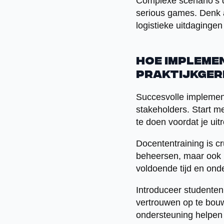
Complexe scenario’s di
serious games. Denk 
logistieke uitdagingen
Hoe impleme
praktijkger
Succesvolle implemen
stakeholders. Start me
te doen voordat je uit
Docententraining is c
beheersen, maar ook b
voldoende tijd en ond
Introduceer studente
vertrouwen op te bouw
ondersteuning helpen