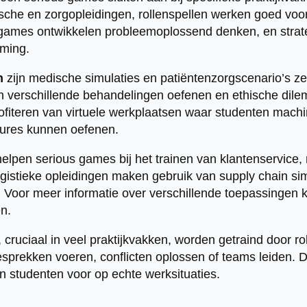
ische en zorgopleidingen, rollenspellen werken goed voor
games ontwikkelen probleemoplossend denken, en strat
rming.
n
zijn medische simulaties en patiëntenzorgscenario’s zee
n verschillende behandelingen oefenen en ethische dile
ofiteren van virtuele werkplaatsen waar studenten mac
ures kunnen oefenen.
elpen serious games bij het trainen van klantenservice
istieke opleidingen maken gebruik van supply chain sim
Voor meer informatie over verschillende toepassingen 
n.
cruciaal in veel praktijkvakken, worden getraind door ro
esprekken voeren, conflicten oplossen of teams leiden. D
 studenten voor op echte werksituaties.