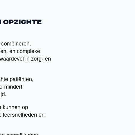
n opzichte
 combineren.
eren, en complexe
waardevol in zorg- en
chte patiënten,
vermindert
jd.
en kunnen op
nde leersnelheden en