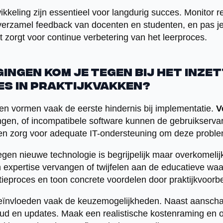
ikkeling zijn essentieel voor langdurig succes. Monitor 
 verzamel feedback van docenten en studenten, en pas j
t zorgt voor continue verbetering van het leerproces.
ingen kom je tegen bij het inze
es in praktijkvakken?
n vormen vaak de eerste hindernis bij implementatie.
V
ingen, of incompatibele software kunnen de gebruikservar
en zorg voor adequate IT-ondersteuning om deze probl
en nieuwe technologie is begrijpelijk maar overkomeli
expertise vervangen of twijfelen aan de educatieve waa
ctieproces en toon concrete voordelen door praktijkvoorb
ïnvloeden vaak de keuzemogelijkheden. Naast aanschaf
oud en updates. Maak een realistische kostenraming en 