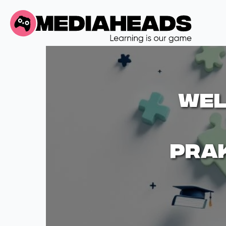
Wel
pra