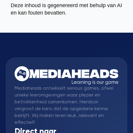
Deze inhoud is gegenereerd met behulp van AI
en kan fouten bevatten.
Mediaheads ontwikkelt serious games, ofwel
unieke leeromgevingen waar plezier en
betrokkenheid samenkomen. Hierdoor
vergroot de kans dat de opgedane kennis
beklijft. Wij maken leren leuk, relevant en
effectief!
Direct naar