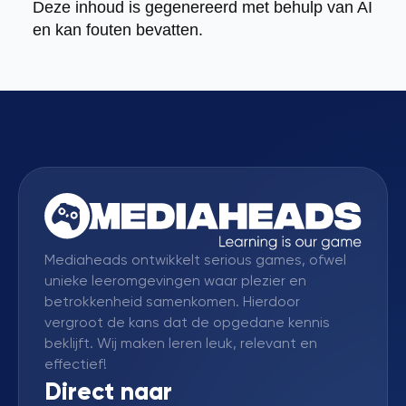
Deze inhoud is gegenereerd met behulp van AI
en kan fouten bevatten.
Mediaheads ontwikkelt serious games, ofwel
unieke leeromgevingen waar plezier en
betrokkenheid samenkomen. Hierdoor
vergroot de kans dat de opgedane kennis
beklijft. Wij maken leren leuk, relevant en
effectief!
Direct naar