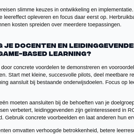
reisen slimme keuzes in ontwikkeling en implementatie
e leereffect opleveren en focus daar eerst op. Herbrui
nen kosten spreiden over meerdere toepassingen.
g je docenten en leidinggevende
game-based learning?
 door concrete voordelen te demonstreren en vooroordele
. Start met kleine, succesvolle pilots, deel meetbare re
ng aansluit bij bestaande onderwijsdoelen. Focus op lee
ën moeten aansluiten bij de behoeften van je doelgroep
sen verbetert, leidinggevenden zijn geïnteresseerd in R
. Gebruik concrete voorbeelden en laat anderen hun er
en omvatten verhoogde betrokkenheid, betere leerresult