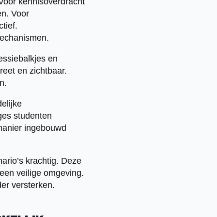
Voor kennisoverdracht
en. Voor
tief.
emechanismen.
essiebalkjes en
eet en zichtbaar.
n.
elijke
nges studenten
 manier ingebouwd
ario’s krachtig. Deze
een veilige omgeving.
er versterken.