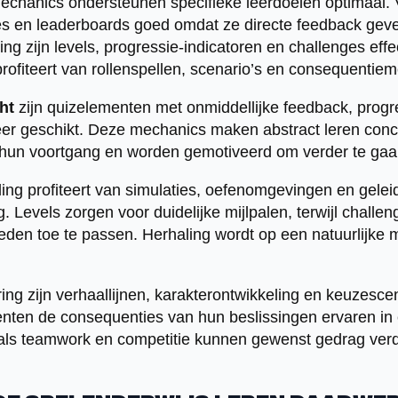
echanics ondersteunen specifieke leerdoelen optimaal. 
s en leaderboards goed omdat ze directe feedback gev
ng zijn levels, progressie-indicatoren en challenges effec
ofiteert van rollenspellen, scenario’s en consequenti
ht
zijn quizelementen met onmiddellijke feedback, progr
r geschikt. Deze mechanics maken abstract leren concr
t hun voortgang en worden gemotiveerd om verder te gaa
ing profiteert van simulaties, oefenomgevingen en geleid
. Levels zorgen voor duidelijke mijlpalen, terwijl challe
den toe te passen. Herhaling wordt op een natuurlijke
ng zijn verhaallijnen, karakterontwikkeling en keuzescen
nten de consequenties van hun beslissingen ervaren in 
als teamwork en competitie kunnen gewenst gedrag verd