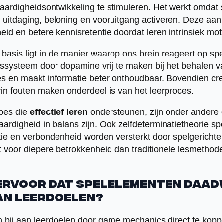
aardigheidsontwikkeling te stimuleren. Het werkt omdat s
s uitdaging, beloning en vooruitgang activeren. Deze aan
id en betere kennisretentie doordat leren intrinsiek mot
basis ligt in de manier waarop ons brein reageert op spe
gssysteem door dopamine vrij te maken bij het behalen v
ces en maakt informatie beter onthoudbaar. Bovendien cr
in fouten maken onderdeel is van het leerproces.
ipes die
effectief leren
ondersteunen, zijn onder andere 
aardigheid in balans zijn. Ook zelfdeterminatietheorie spe
ie en verbondenheid worden versterkt door spelgericht
 voor diepere betrokkenheid dan traditionele lesmethod
 ervoor dat spelelementen daad
an leerdoelen?
 bij aan leerdoelen door game mechanics direct te kop