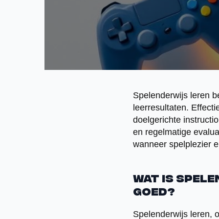
Spelenderwijs leren b
leerresultaten. Effecti
doelgerichte instructi
en regelmatige evaluat
wanneer spelplezier 
Wat is spel
goed?
Spelenderwijs leren,