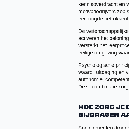
kennisoverdracht en v
motivatiedrijvers zoal
verhoogde betrokkenhe
De wetenschappelijke 
activeren het belonin
versterkt het leerpro
veilige omgeving waar
Psychologische princ
waarbij uitdaging en v
autonomie, competent
Deze combinatie zorgt
Hoe zorg je
bijdragen a
Spelelementen dragen