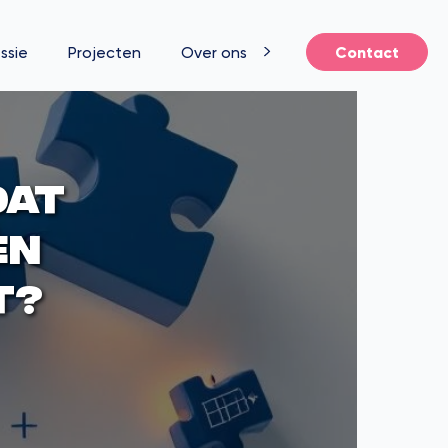
ssie
Projecten
Over ons
Contact
dat
en
t?