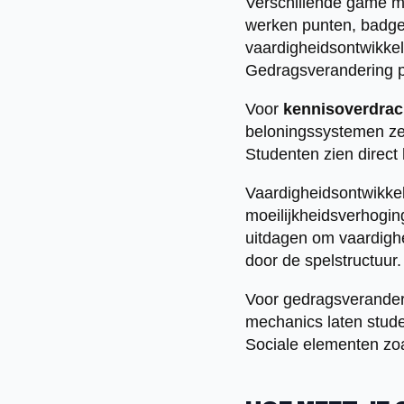
Verschillende game m
werken punten, badge
vaardigheidsontwikkeli
Gedragsverandering pr
Voor
kennisoverdrac
beloningssystemen zee
Studenten zien direc
Vaardigheidsontwikkel
moeilijkheidsverhoging
uitdagen om vaardighe
door de spelstructuur.
Voor gedragsveranderi
mechanics laten stude
Sociale elementen zo