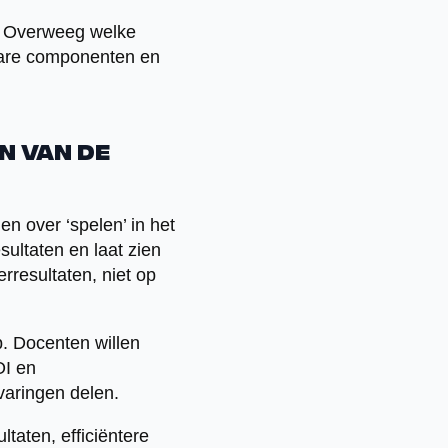
. Overweeg welke
kbare componenten en
n van de
n over ‘spelen’ in het
sultaten en laat zien
rresultaten, niet op
. Docenten willen
OI en
varingen delen.
aten, efficiëntere