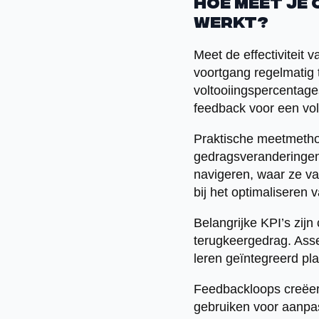
Hoe meet je
werkt?
Meet de effectiviteit 
voortgang regelmatig t
voltooiingspercentages
feedback voor een vol
Praktische meetmetho
gedragsveranderingen
navigeren, waar ze va
bij het optimaliseren 
Belangrijke KPI’s zij
terugkeergedrag. Ass
leren geïntegreerd pla
Feedbackloops creëer 
gebruiken voor aanpas