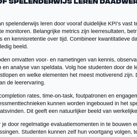
 of spelenderwijs leren daadwe
van spelenderwijs leren door vooraf duidelijke KPI’s vast t
e monitoren. Belangrijke metrics zijn leerresultaten, be
 en kennisretentie over tijd. Combineer kwantitatieve da
ledig beeld.
den omvatten voor- en nametingen van kennis, observa
 en analyse van speldata. Volg hoe studenten door de 
stlopen en welke elementen het meest motiverend zijn. 
van de leerervaring.
n completion rates, time-on-task, foutpatronen en engage
essmenttechnieken kunnen worden ingebouwd in het spel
atsvinden. Dit geeft een natuurlijker beeld van werkelijk
je door regelmatige evaluatiemomenten in te bouwen en
singen. Studenten kunnen zelf hun voortgang volgen, te