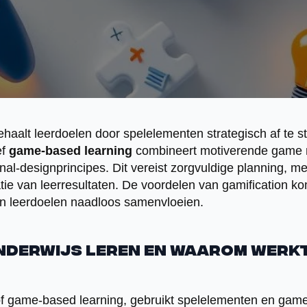
ehaalt leerdoelen door spelelementen strategisch af t
ef
game-based learning
combineert motiverende game
onal-designprincipes. Dit vereist zorgvuldige planning, m
ie van leerresultaten. De voordelen van gamification kom
en leerdoelen naadloos samenvloeien.
enderwijs leren en waarom werkt
 of game-based learning, gebruikt spelelementen en ga