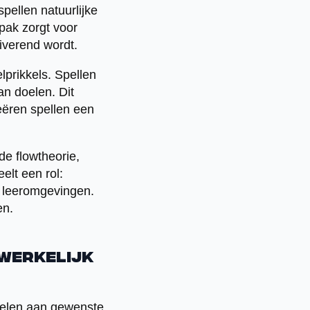
pellen natuurlijke
pak zorgt voor
iverend wordt.
lprikkels. Spellen
an doelen. Dit
eëren spellen een
de flowtheorie,
elt een rol:
e leeromgevingen.
en.
werkelijk
pelen aan gewenste