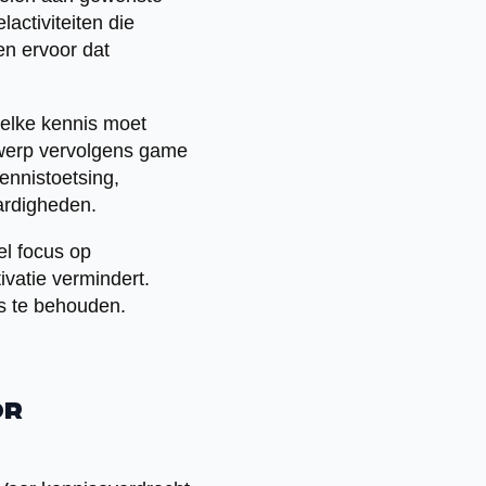
activiteiten die
en ervoor dat
Welke kennis moet
werp vervolgens game
ennistoetsing,
ardigheden.
el focus op
ivatie vermindert.
s te behouden.
or