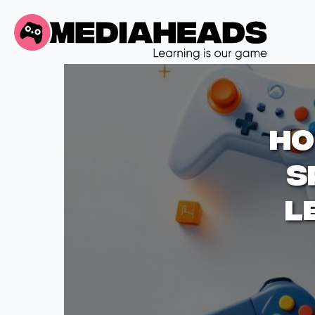
Ho
s
l