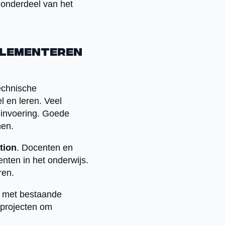
 onderdeel van het
mplementeren
technische
l en leren. Veel
e invoering. Goede
nen.
tion
. Docenten en
nten in het onderwijs.
ren.
ie met bestaande
tprojecten om