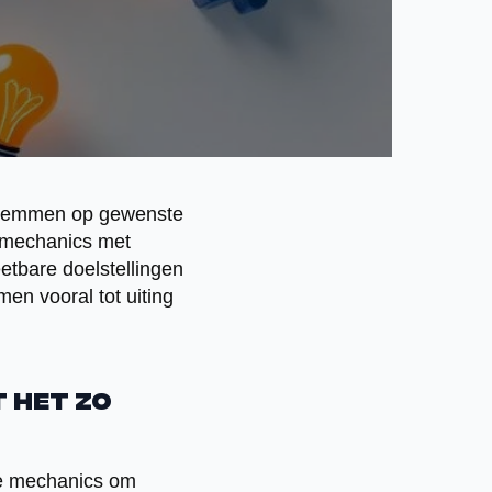
e stemmen op gewenste
 mechanics met
eetbare doelstellingen
en vooral tot uiting
 het zo
me mechanics om