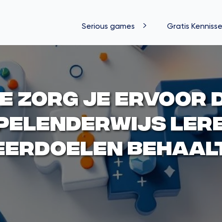
Serious games
Gratis Kennisse
e zorg je ervoor 
pelenderwijs ler
eerdoelen behaal