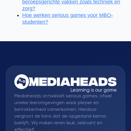
beroepsgerichte vakken zoals techniek en
zorg?
Hoe werken serious games voor MBO-
studenten?
Mediaheads ontwikkelt serious games, ofwel
unieke leeromgevingen waar plezier en
betrokkenheid samenkomen. Hierdoor
vergroot de kans dat de opgedane kennis
beklijft. Wij maken leren leuk, relevant en
effectief!