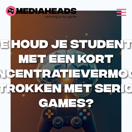
e houd je studen
met een kort
ncentratievermo
trokken met seri
games?