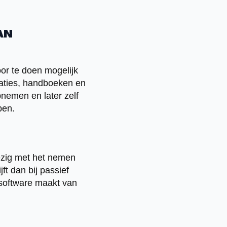
an
oor te doen mogelijk
taties, handboeken en
pnemen en later zelf
pen.
bezig met het nemen
ft dan bij passief
iesoftware maakt van