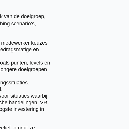
jk van de doelgroep,
hing scenario’s,
de medewerker keuzes
 gedragsmatige en
ls punten, levels en
 jongere doelgroepen
ngssituaties.
d.
oor situaties waarbij
sche handelingen. VR-
ogste investering in
ectief, omdat ze