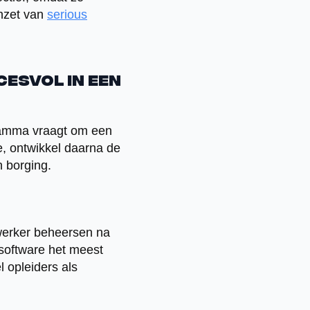
nzet van
serious
esvol in een
ramma vraagt om een
e, ontwikkel daarna de
n borging.
werker beheersen na
software het meest
 opleiders als