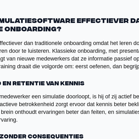
imulatiesoftware effectiever d
e onboarding?
ffectiever dan traditionele onboarding omdat het leren d
eren door te luisteren. Klassieke onboarding, met presen
aagt van nieuwe medewerkers dat ze informatie passief o
aining draait die volgorde om: eerst oefenen, dan begrij
en retentie van kennis
dewerker een simulatie doorloopt, is hij of zij actief 
actieve betrokkenheid zorgt ervoor dat kennis beter beklij
t brein onthoudt ervaringen beter dan feiten, en simulat
varing.
n zonder consequenties