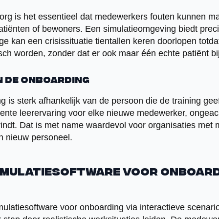
zorg is het essentieel dat medewerkers fouten kunnen ma
atiënten of bewoners. Een simulatieomgeving biedt precie
 kan een crisissituatie tientallen keren doorlopen totdat
ch worden, zonder dat er ook maar één echte patiënt bij
n de onboarding
g is sterk afhankelijk van de persoon die de training gee
tente leerervaring voor elke nieuwe medewerker, ongea
indt. Dat is met name waardevol voor organisaties met m
n nieuw personeel.
imulatiesoftware voor onboardi
imulatiesoftware voor onboarding via interactieve scenari