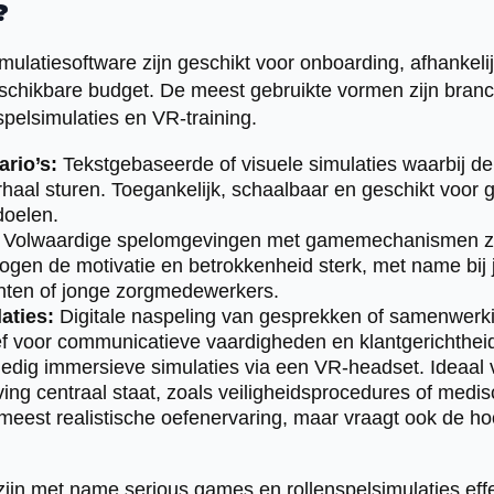
?
mulatiesoftware zijn geschikt voor onboarding, afhankeli
eschikbare budget. De meest gebruikte vormen zijn branc
spelsimulaties en VR-training.
rio’s:
Tekstgebaseerde of visuele simulaties waarbij 
rhaal sturen. Toegankelijk, schaalbaar en geschikt voor
doelen.
Volwaardige spelomgevingen met gamemechanismen zoa
ogen de motivatie en betrokkenheid sterk, met name bij
nten of jonge zorgmedewerkers.
aties:
Digitale naspeling van gesprekken of samenwerki
ief voor communicatieve vaardigheden en klantgerichthei
edig immersieve simulaties via een VR-headset. Ideaal v
ing centraal staat, zoals veiligheidsprocedures of medi
 meest realistische oefenervaring, maar vraagt ook de ho
 zijn met name serious games en rollenspelsimulaties eff