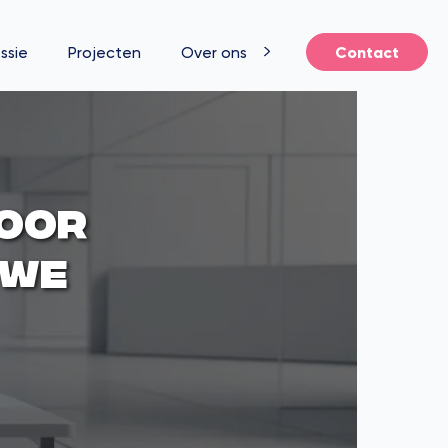
ssie
Projecten
Over ons
Contact
voor
uwe