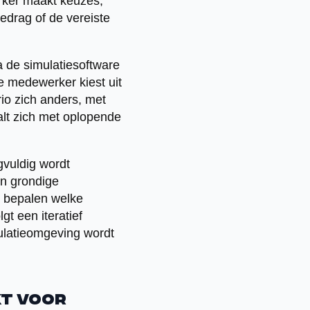
rker maakt keuzes,
gedrag of de vereiste
a de simulatiesoftware
e medewerker kiest uit
io zich anders, met
alt zich met oplopende
vuldig wordt
en grondige
 bepalen welke
t een iteratief
mulatieomgeving wordt
kt voor