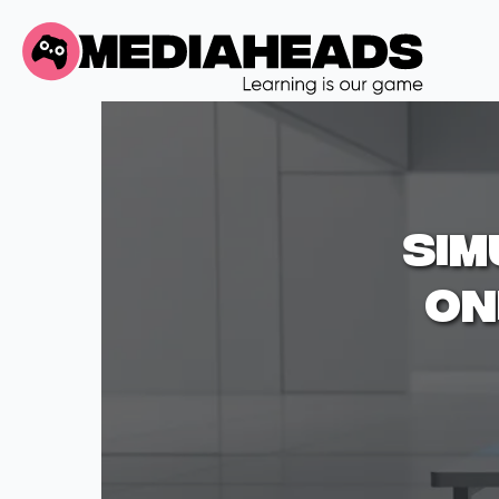
sim
on