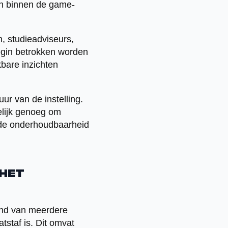
en binnen de game-
n, studieadviseurs,
egin betrokken worden
kbare inzichten
r van de instelling.
elijk genoeg om
 de onderhoudbaarheid
 het
and van meerdere
tstaf is. Dit omvat