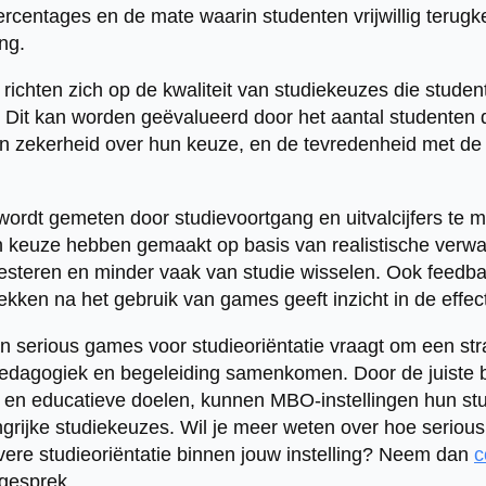
spercentages en de mate waarin studenten vrijwillig teru
ng.
 richten zich op de kwaliteit van studiekeuzes die stude
Dit kan worden geëvalueerd door het aantal studenten 
n zekerheid over hun keuze, en de tevredenheid met de u
wordt gemeten door studievoortgang en uitvalcijfers te 
 keuze hebben gemaakt op basis van realistische verwac
presteren en minder vaak van studie wisselen. Ook feedb
ekken na het gebruik van games geeft inzicht in de effecti
 serious games voor studieoriëntatie vraagt om een st
pedagogiek en begeleiding samenkomen. Door de juiste 
 en educatieve doelen, kunnen MBO-instellingen hun st
ngrijke studiekeuzes. Wil je meer weten over hoe serio
evere studieoriëntatie binnen jouw instelling? Neem dan
c
gesprek.