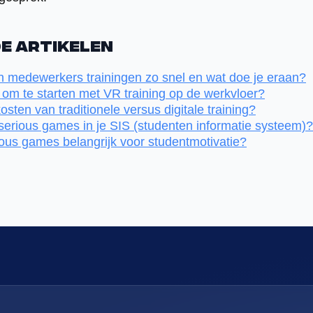
e artikelen
 medewerkers trainingen zo snel en wat doe je eraan?
 om te starten met VR training op de werkvloer?
kosten van traditionele versus digitale training?
 serious games in je SIS (studenten informatie systeem)?
ous games belangrijk voor studentmotivatie?