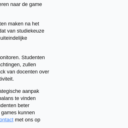
gkeren naar de game
nten maken na het
dat van studiekeuze
iteindelijke
monitoren. Studenten
htingen, zullen
ack van docenten over
viteit.
rategische aanpak
balans te vinden
udenten beter
us games kunnen
ontact
met ons op