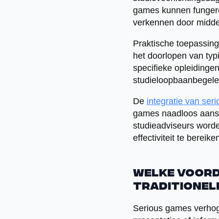
games kunnen fungeren
verkennen door middel
Praktische toepassing
het doorlopen van typ
specifieke opleiding
studieloopbaanbegelei
De
integratie van ser
games naadloos aanslu
studieadviseurs worde
effectiviteit te bereike
Welke voord
traditionel
Serious games verhoge