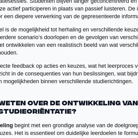
matiesessies. Studenten blijven langer geconcentreerd 
ze actief participeren in plaats van passief luisteren. De 
r een diepere verwerking van de gepresenteerde informa
l is de mogelijkheid tot herhaling en verschillende keuz
rdere scenario’s doorlopen en de gevolgen van verschil
 het ontwikkelen van een realistisch beeld van wat verschi
houden.
cte feedback op acties en keuzes, wat het leerproces v
nzicht in de consequenties van hun beslissingen, wat bijd
n mogelijkheden binnen verschillende studierichtingen.
 weten over de ontwikkeling van
studieoriëntatie?
eling
begint met een grondige analyse van de doelgroep
uzes. Het is essentieel om duidelijke leerdoelen te form