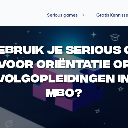
Serious games
Gratis Kennisse
ebruik je serious
voor oriëntatie o
olgopleidingen i
MBO?