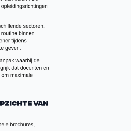
opleidingsrichtingen
chillende sectoren,
 routine binnen
ner tijdens
te geven.
aanpak waarbij de
grijk dat docenten en
en om maximale
opzichte van
nele brochures,