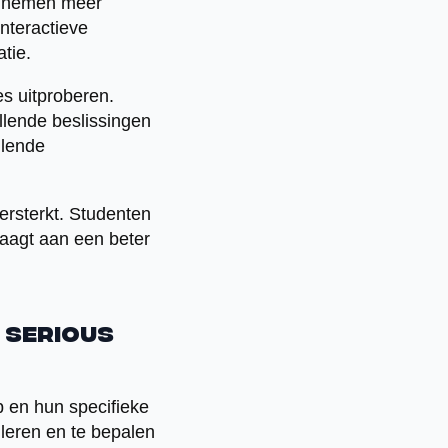
en nemen meer
interactieve
tie.
es uitproberen.
lende beslissingen
llende
ersterkt. Studenten
raagt aan een beter
 serious
 en hun specifieke
uleren en te bepalen