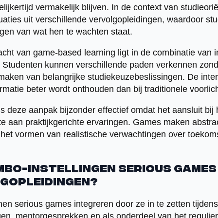
elijkertijd vermakelijk blijven. In de context van studieor
tuaties uit verschillende vervolgopleidingen, waardoor s
jgen van wat hen te wachten staat.
cht van game-based learning ligt in de combinatie van in
. Studenten kunnen verschillende paden verkennen zonde
et maken van belangrijke studiekeuzebeslissingen. De int
rmatie beter wordt onthouden dan bij traditionele voorli
deze aanpak bijzonder effectief omdat het aansluit bij h
e aan praktijkgerichte ervaringen. Games maken abstra
j het vormen van realistische verwachtingen over toekoms
MBO-instellingen serious games
gopleidingen?
en serious games integreren door ze in te zetten tijdens
gen, mentorgesprekken en als onderdeel van het regulier