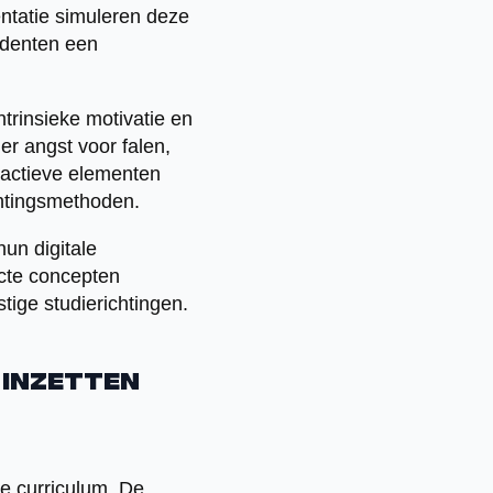
iëntatie simuleren deze
tudenten een
trinsieke motivatie en
r angst voor falen,
eractieve elementen
chtingsmethoden.
un digitale
cte concepten
tige studierichtingen.
 inzetten
e curriculum. De