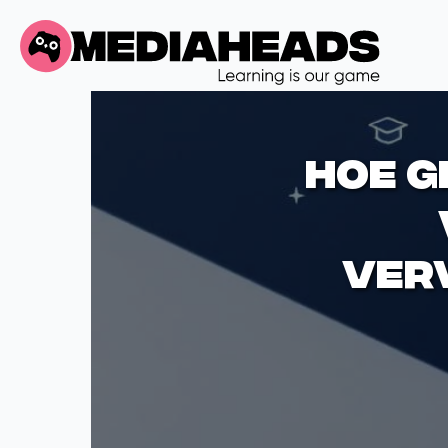
Hoe g
verv