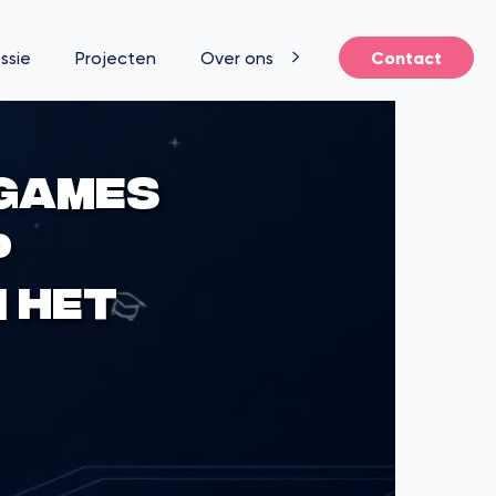
ssie
Projecten
Over ons
Contact
 games
p
n het