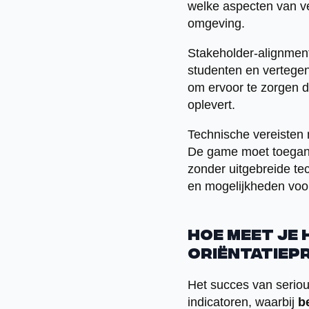
welke aspecten van ve
omgeving.
Stakeholder-alignment
studenten en vertege
om ervoor te zorgen da
oplevert.
Technische vereisten 
De game moet toeganke
zonder uitgebreide t
en mogelijkheden voor
Hoe meet je 
oriëntatiep
Het succes van serio
indicatoren, waarbij
b