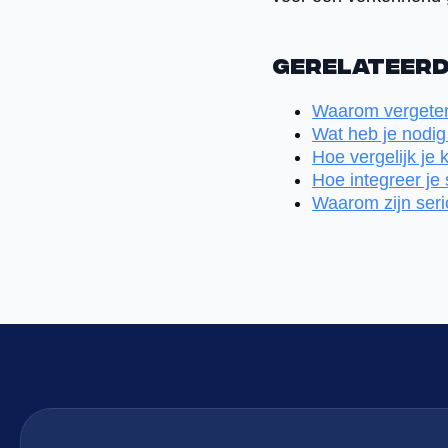
Gerelateerd
Waarom vergeten
Wat heb je nodig
Hoe vergelijk je 
Hoe integreer je
Waarom zijn seri